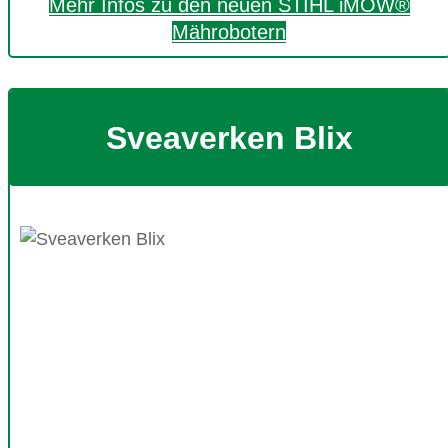
Mehr Infos zu den neuen STIHL iMOW®
Mährobotern
Sveaverken Blix